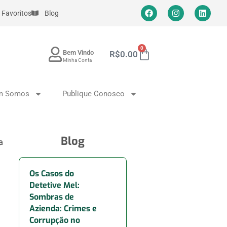
Favoritos
Blog
0
Bem Vindo
R$
0.00
Minha Conta
m Somos
Publique Conosco
Blog
a
Os Casos do
Detetive Mel:
Sombras de
Azienda: Crimes e
Corrupção no